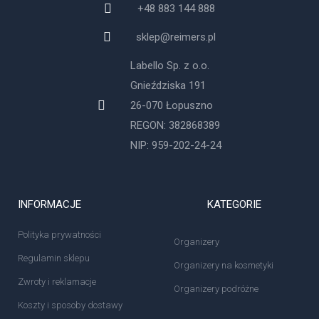
+48 883 144 888
sklep@reimers.pl
Labello Sp. z o.o.
Gnieździska 191
26-070 Łopuszno
REGON: 382868389
NIP: 959-202-24-24
INFORMACJE
KATEGORIE
Polityka prywatności
Organizery
Regulamin sklepu
Organizery na kosmetyki
Zwroty i reklamacje
Organizery podróżne
Koszty i sposoby dostawy