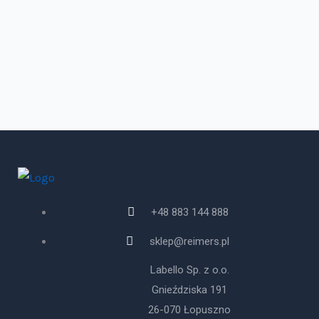
+48 883 144 888
sklep@reimers.pl
Labello Sp. z o.o.
Gnieździska 191
26-070 Łopuszno