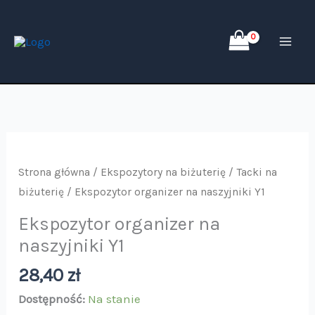
Przejdź
do
treści
ilość
Ekspozytor
Strona główna
/
Ekspozytory na biżuterię
/
Tacki na
organizer
biżuterię
/ Ekspozytor organizer na naszyjniki Y1
na
Ekspozytor organizer na
naszyjniki
naszyjniki Y1
Y1
28,40
zł
Dostępność:
Na stanie