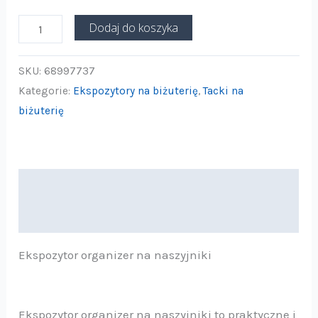
Dodaj do koszyka
SKU:
68997737
Kategorie:
Ekspozytory na biżuterię
,
Tacki na
biżuterię
Opis
Informacje dodatkowe
Ekspozytor organizer na naszyjniki
Ekspozytor organizer na naszyjniki to praktyczne i