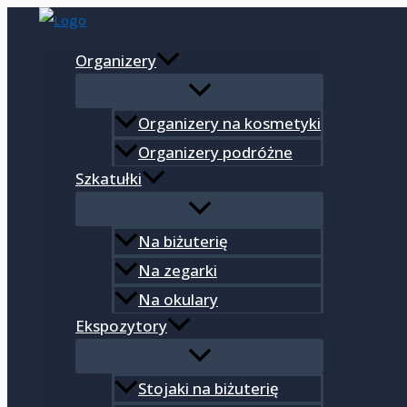
Przejdź
Wyszukiwarka
ilość
do
produktów
Ekspozytor
Organizery
treści
stojak
na
lakiery
Organizery na kosmetyki
do
Organizery podróżne
paznokci
Szkatułki
Na biżuterię
Na zegarki
Na okulary
Ekspozytory
Stojaki na biżuterię