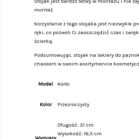
Stojak jest bardzo łatwy w montażu i nie za
montaż.
Korzystanie z tego stojaka jest niezwykle p
ręki, co pozwoli Ci zaoszczędzić czas i zwi
ścierką.
Podsumowując, stojak na lakiery do paznok
chaosem w swoim asortymencie kosmetycznym
Model
Korbi
Kolor
Przezroczysty
Długość: 31 cm
Wysokość: 16,5 cm
Wymiary