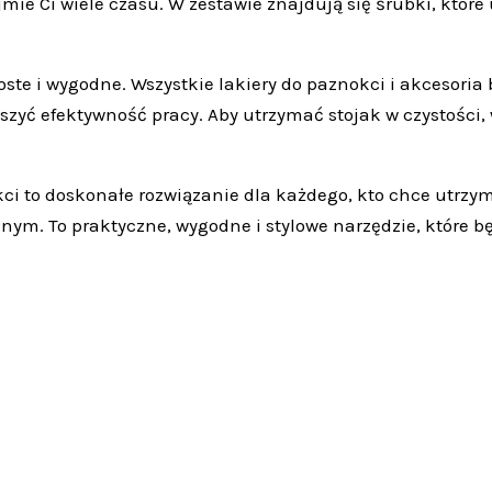
jmie Ci wiele czasu. W zestawie znajdują się śrubki, które 
roste i wygodne. Wszystkie lakiery do paznokci i akcesori
ększyć efektywność pracy. Aby utrzymać stojak w czystości,
ci to doskonałe rozwiązanie dla każdego, kto chce utrz
. To praktyczne, wygodne i stylowe narzędzie, które będz