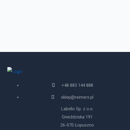
+48 883 144 888
sklep@reimers.pl
Labello Sp. z o.o.
Gnieździska 191
26-070 Łopuszno