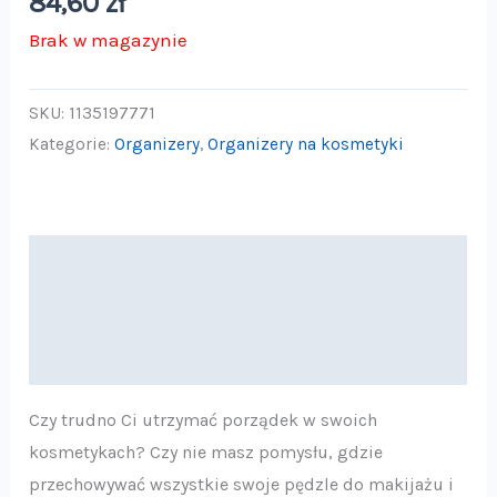
84,60
zł
Brak w magazynie
SKU:
1135197771
Kategorie:
Organizery
,
Organizery na kosmetyki
Opis
Informacje dodatkowe
Opinie (0)
Czy trudno Ci utrzymać porządek w swoich
kosmetykach? Czy nie masz pomysłu, gdzie
przechowywać wszystkie swoje pędzle do makijażu i