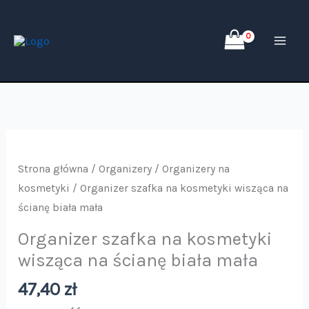
Przejdź
do
treści
ilość
Organizer
Strona główna
/
Organizery
/
Organizery na
szafka
kosmetyki
/ Organizer szafka na kosmetyki wisząca na
na
ścianę biała mała
kosmetyki
Organizer szafka na kosmetyki
wisząca
wisząca na ścianę biała mała
na
ścianę
47,40
zł
biała