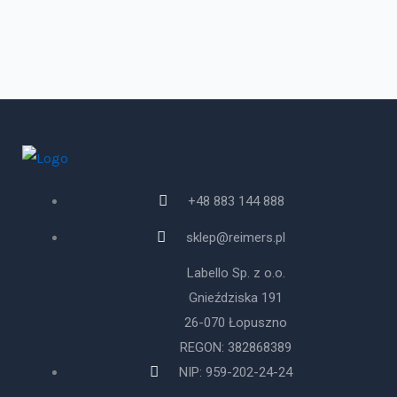
+48 883 144 888
sklep@reimers.pl
Labello Sp. z o.o.
Gnieździska 191
26-070 Łopuszno
REGON: 382868389
NIP: 959-202-24-24