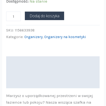
Dostępność:
Na stanie
mała
Dodaj do koszyka
SKU:
1156633938
Kategorie:
Organizery
,
Organizery na kosmetyki
Opis
Informacje dodatkowe
Opinie (0)
Marzysz o uporządkowanej przestrzeni w swojej
łazience lub pokoju? Nasza wisząca szafka na