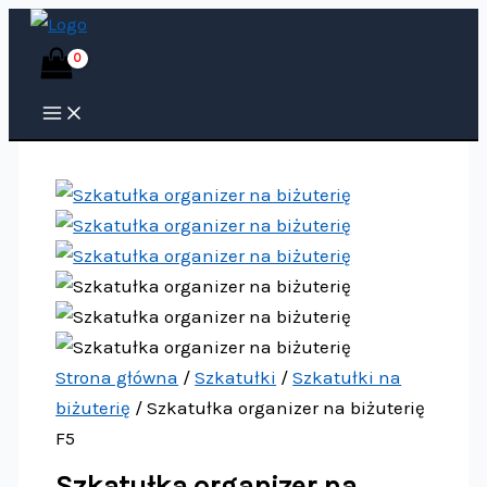
Przejdź
ilość
do
Szkatułka
treści
organizer
na
biżuterię
F5
Strona główna
/
Szkatułki
/
Szkatułki na
biżuterię
/ Szkatułka organizer na biżuterię
F5
Szkatułka organizer na