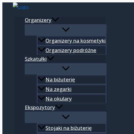
Przejdź
Wyszukiwarka
do
produktów
Organizery
treści
Organizery na kosmetyki
Organizery podróżne
Szkatułki
Na biżuterię
Na zegarki
Na okulary
Ekspozytory
Stojaki na biżuterię