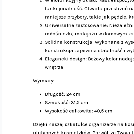
funkcjonalność. Otwarta przestrzeń n
mniejsze przybory, takie jak pędzle, k
Uniwersalne zastosowanie: Niezależnie
miłośniczką makijażu w domowym zaci
Solidna konstrukcja: Wykonana z wysok
konstrukcja zapewnia stabilność i wyt
Elegancki design: Beżowy kolor nadaje
wnętrza.
Wymiary:
Długość: 24 cm
Szerokość: 31,5 cm
Wysokość całkowita: 40,5 cm
Dzięki naszej szkatułce organizerze na ko
ulubionych kosmetyków. Pozwól, że Twoja to