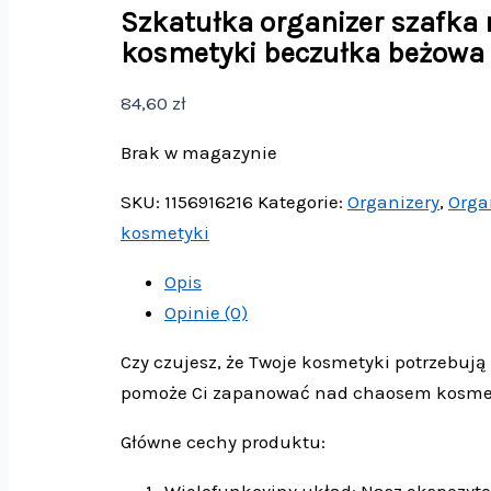
Szkatułka organizer szafka 
kosmetyki beczułka beżowa
84,60
zł
Brak w magazynie
SKU:
1156916216
Kategorie:
Organizery
,
Orga
kosmetyki
Opis
Opinie (0)
Czy czujesz, że Twoje kosmetyki potrzebuj
pomoże Ci zapanować nad chaosem kosme
Główne cechy produktu:
Wielofunkcyjny układ: Nasz ekspozyto