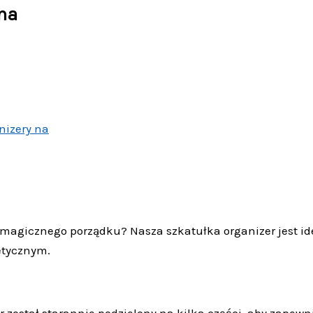
na
nizery na
ą magicznego porządku? Nasza szkatułka organizer jest i
tycznym.
r został starannie podzielony na kilka części, aby zape