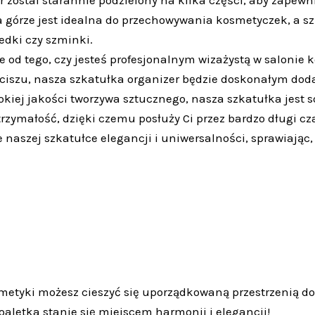
a górze jest idealna do przechowywania kosmetyczek, a s
redki czy szminki.
 od tego, czy jesteś profesjonalnym wizażystą w salonie
szu, nasza szkatułka organizer będzie doskonałym dodat
iej jakości tworzywa sztucznego, nasza szkatułka jest s
rzymałość, dzięki czemu posłuży Ci przez bardzo długi cz
 naszej szkatułce elegancji i uniwersalności, sprawiając
smetyki możesz cieszyć się uporządkowaną przestrzenią 
aletka stanie się miejscem harmonii i elegancji!