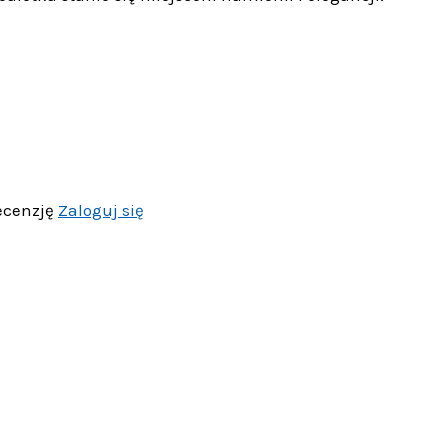
ecenzję
Zaloguj się
er na biżuterię z lusterkiem szafka be
Dodaj do koszyka
26,60
zł