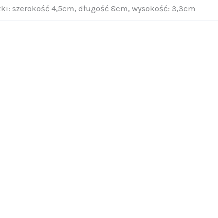
i: szerokość 4,5cm, długość 8cm, wysokość: 3,3cm
Pudełko etui na zegarki i okulary G20
47,40
zł
Dodaj do koszyka
Szkatułka pudełko na zegarki G7
75,10
zł