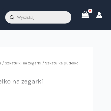
Wyszukiwarka
produktów
i
/
Szkatułki na zegarki
/ Szkatułka pudełko
łko na zegarki