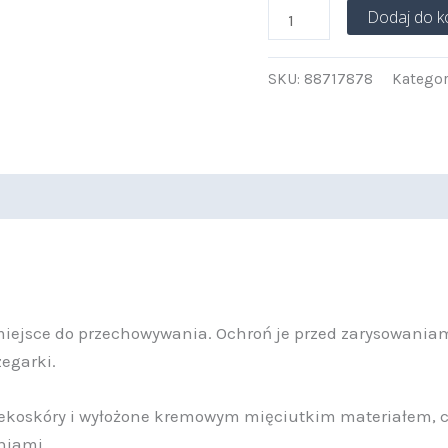
Dodaj do k
SKU:
88717878
Kategor
ejsce do przechowywania. Ochroń je przed zarysowaniam
egarki.
i ekoskóry i wyłożone kremowym mięciutkim materiałem,
niami.