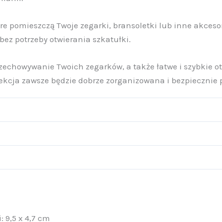
óre pomieszczą Twoje zegarki, bransoletki lub inne akces
bez potrzeby otwierania szkatułki.
chowywanie Twoich zegarków, a także łatwe i szybkie otw
olekcja zawsze będzie dobrze zorganizowana i bezpieczni
 9,5 x 4,7 cm