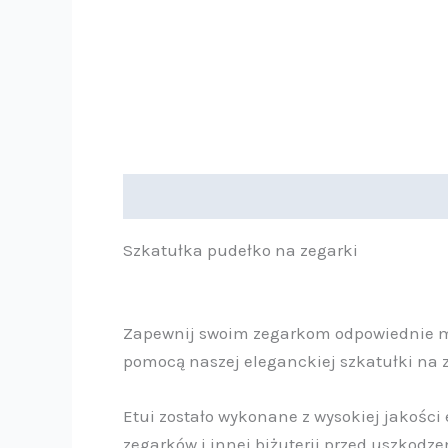
Opis
Informacje dodatkowe
Szkatułka pudełko na zegarki
Zapewnij swoim zegarkom odpowiednie mi
pomocą naszej eleganckiej szkatułki na z
Etui zostało wykonane z wysokiej jakośc
zegarków i innej biżuterii przed uszkodze