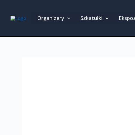
Przejdź
do
Organizery
Szkatułki
Ekspo
treści