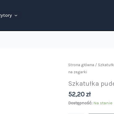
zytory
ilość
Strona główna
/
Szkatułk
Szkatułka
na zegarki
pudełko
Szkatułka pude
na
52,20
zł
zegarki
Dostępność:
Na stanie